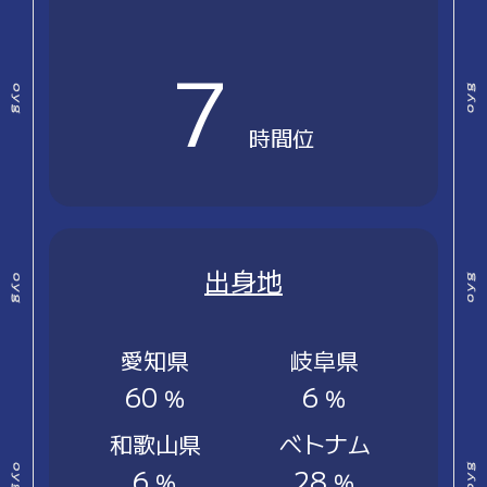
7
時間位
出身地
愛知県
岐阜県
60
6
％
％
和歌山県
ベトナム
6
28
％
％