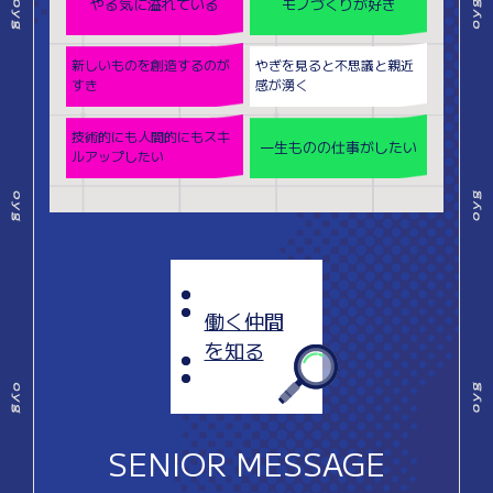
やる気に溢れている
モノづくりが好き
新しいものを創造する
のが
やぎを見ると不思議と
親近
すき
感が湧く
技術的にも人間的にも
スキ
一生ものの仕事がしたい
ルアップしたい
働く仲間
を知る
SENIOR MESSAGE